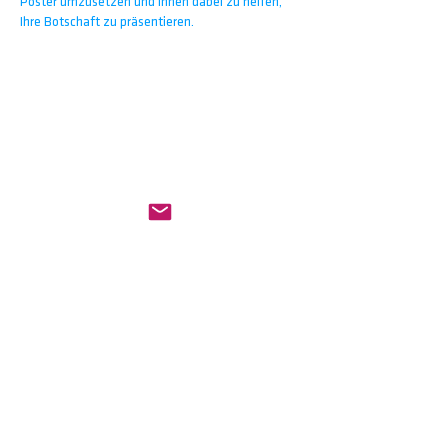
Poster umzusetzen und Ihnen dabei zu helfen,
Ihre Botschaft zu präsentieren.
Tel.
06172 79692